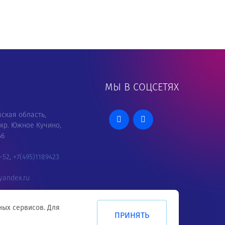
Ы
МЫ В СОЦСЕТЯХ
вская область,
мкр. Южное Кучино,
46
2-52
,
+7(495)1189423
yandex.ru
ных сервисов. Для
ПРИНЯТЬ