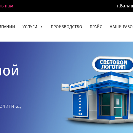
ть нам
г.Бала
МПАНИИ
УСЛУГИ
ПРОИЗВОДСТВО
ПРАЙС
НАШИ РАБО
ной
олитика,