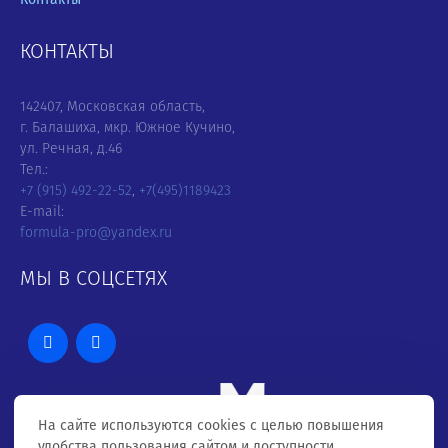
КОНТАКТЫ
142407, Московская область,
г. Балашиха, мкр. Южное Кучино,
ул. Речная, д.46
Тел.:
+7 (915) 492-22-52
,
+7(495)1189423
E-mail:
formula-pro@yandex.ru
МЫ В СОЦСЕТЯХ
На сайте используются cookies с целью повышения
удобства пользования сайтом и доступности