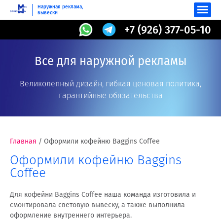
Наружная реклама,
вывески
+7 (926) 377-05-10
Все для наружной рекламы
Великолепный дизайн, гибкая ценовая политика,
гарантийные обязательства
Главная
/
Оформили кофейню Baggins Coffee
Оформили кофейню Baggins
Coffee
Для кофейни Baggins Coffee наша команда изготовила и
смонтировала световую вывеску, а также выполнила
оформление внутреннего интерьера.